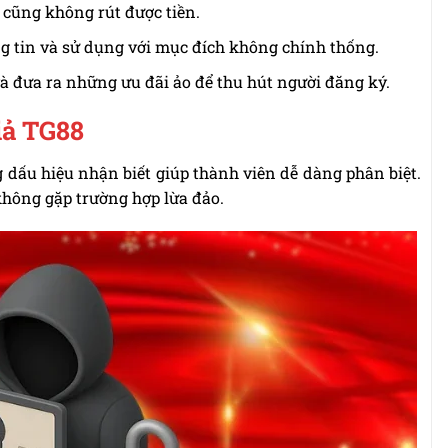
 cũng không rút được tiền.
ng tin và sử dụng với mục đích không chính thống.
 đưa ra những ưu đãi ảo để thu hút người đăng ký.
iả TG88
 dấu hiệu nhận biết giúp thành viên dễ dàng phân biệt.
không gặp trường hợp lừa đảo.