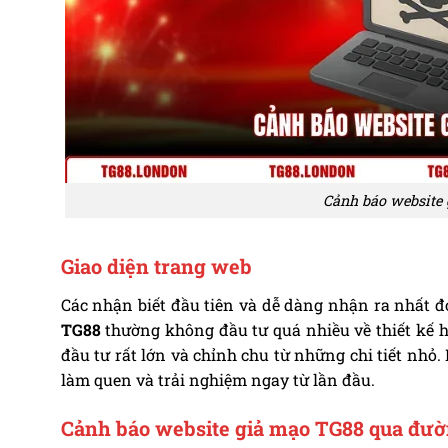
Cảnh báo website
Giao diện trang web
Các nhận biết đầu tiên và dễ dàng nhận ra nhất đ
TG88
thường không đầu tư quá nhiều về thiết kế h
đầu tư rất lớn và chỉnh chu từ những chi tiết nhỏ
làm quen và trải nghiệm ngay từ lần đầu.
Cảnh báo website giả mạo TG88 qua đườn