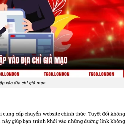
ập vào địa chỉ giả mạo
i cung cấp chuyển website chính thức. Tuyệt đối không
iều này giúp bạn tránh khỏi vào những đường link không