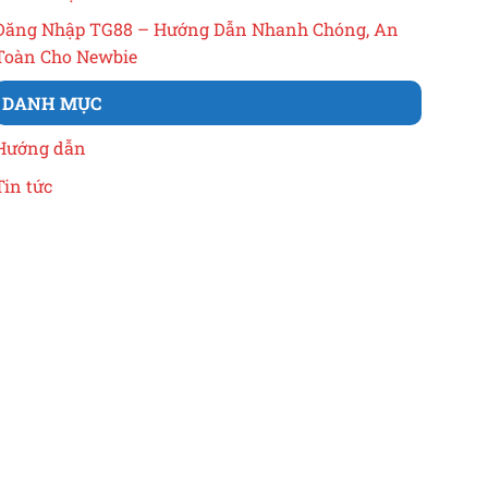
Đăng Nhập TG88 – Hướng Dẫn Nhanh Chóng, An
Toàn Cho Newbie
DANH MỤC
Hướng dẫn
Tin tức