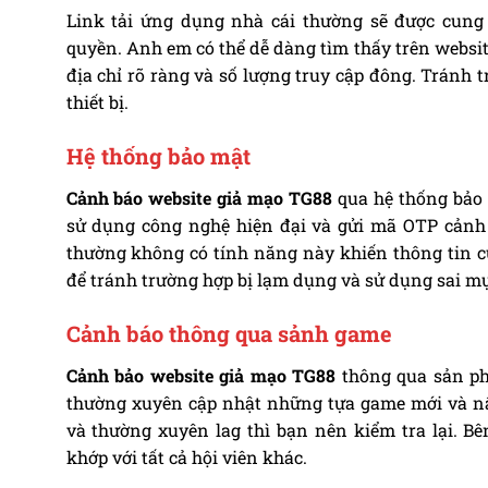
Link tải ứng dụng nhà cái thường sẽ được cung
quyền. Anh em có thể dễ dàng tìm thấy trên websi
địa chỉ rõ ràng và số lượng truy cập đông. Tránh 
thiết bị.
Hệ thống bảo mật
Cảnh báo website giả mạo TG88
qua hệ thống bảo 
sử dụng công nghệ hiện đại và gửi mã OTP cảnh 
thường không có tính năng này khiến thông tin c
để tránh trường hợp bị lạm dụng và sử dụng sai mụ
Cảnh báo thông qua sảnh game
Cảnh bảo website giả mạo TG88
thông qua sản ph
thường xuyên cập nhật những tựa game mới và nâ
và thường xuyên lag thì bạn nên kiểm tra lại. 
khớp với tất cả hội viên khác.