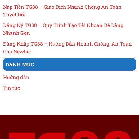
Nạp Tiền TG88 – Giao Dịch Nhanh Chóng An Toàn
Tuyệt Đối
Đăng Ký TG88 – Quy Trình Tạo Tài Khoản Dễ Dàng
Nhanh Gọn
Đăng Nhập TG88 – Hướng Dẫn Nhanh Chóng, An Toàn
Cho Newbie
DANH MỤC
Hướng dẫn
Tin tức