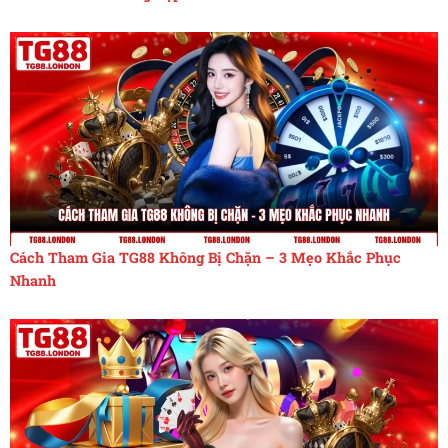
Cách Tham Gia TG88 Không Bị Chặn – 3 Mẹo Khắc Phục
Nhanh