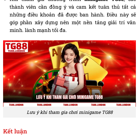
thành viên cần đồng ý và cam kết tuân thủ tất cả
những điều khoản đã được ban hành. Điều này sẽ
góp phần xây dựng nên một nền tảng giải trí văn
minh. lành mạnh tối đa.
Lưu ý khi tham gia chơi minigame TG88
Kết luận