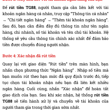
Để
rút tiền TG88
, người tham gia cần liên kết với tài
khoản ngân hàng cá nhân, truy cập “Thông tin cá nhân”
→ “Chi tiết ngân hàng” → “Thêm tài khoản ngân hàng”.
Sau đó, bạn cần điền đầy đủ thông tin như tên ngân
hàng, chi nhánh, số tài khoản và tên chủ tài khoản. Hệ
thống sẽ yêu cầu thông tin chính xác nhất để đảm bảo
tiền được chuyển đúng người nhận.
Bước 4: Xác nhận đã rút tiền
Quay lại với giao diện “Rút tiền” trên màn hình, bạn
nhấn chọn phương thức “Ngân hàng” . Nhập số tiền mà
bạn muốn rút theo hạn mức đã quy định trước đó, tiếp
tục chọn tài khoản nhận nếu bạn đã liên kết nhiều
ngân hàng. Cuối cùng, nhấn “Xác nhận” để hoàn tất
giao dịch của bạn. Sau khi xác nhận, hệ thống
rút tiền
TG88
sẽ tiến hành xử lý và chuyển về tài khoản của
người tham gia trong thời gian sớm nhất.