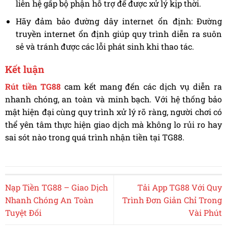
liên hệ gấp bộ phận hỗ trợ để được xử lý kịp thời.
Hãy đảm bảo đường dây internet ổn định: Đường
truyền internet ổn định giúp quy trình diễn ra suôn
sẻ và tránh được các lỗi phát sinh khi thao tác.
Kết luận
Rút tiền TG88
cam kết mang đến các dịch vụ diễn ra
nhanh chóng, an toàn và minh bạch. Với hệ thống bảo
mật hiện đại cùng quy trình xử lý rõ ràng, người chơi có
thể yên tâm thực hiện giao dịch mà không lo rủi ro hay
sai sót nào trong quá trình nhận tiền tại TG88.
Nạp Tiền TG88 – Giao Dịch
Tải App TG88 Với Quy
Nhanh Chóng An Toàn
Trình Đơn Giản Chỉ Trong
Tuyệt Đối
Vài Phút