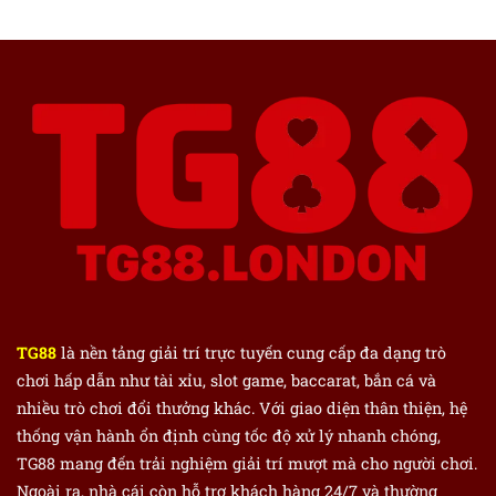
TG88
là nền tảng giải trí trực tuyến cung cấp đa dạng trò
chơi hấp dẫn như tài xỉu, slot game, baccarat, bắn cá và
nhiều trò chơi đổi thưởng khác. Với giao diện thân thiện, hệ
thống vận hành ổn định cùng tốc độ xử lý nhanh chóng,
TG88 mang đến trải nghiệm giải trí mượt mà cho người chơi.
Ngoài ra, nhà cái còn hỗ trợ khách hàng 24/7 và thường