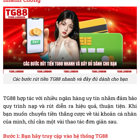
Các bước rút tiền TG88 nhanh và đầy đủ dành cho bạn
TG88 hợp tác với nhiều ngân hàng uy tín nhằm đảm bảo
quy trình nạp và rút diễn ra hiệu quả, thuận tiện. Khi
bạn muốn chuyển tiền thắng cược về tài khoản cá nhân
của mình, chỉ cần một vài thao tác đơn giản sau.
Bước 1: Bạn hãy truy cập vào hệ thống TG88