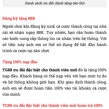
Danh sách ưu đãi dành tặng tân thủ
Đăng ký tặng 88K
Người chơi khi đăng ký nick cá cược thành công tại nhà
cái sẽ nhận ngay 88K. Tuy nhiên, bạn cần hoàn thành
các bước cung cấp thông tin cá nhân trên hệ thống. Với
số tiền này anh em có thể sử dụng để bắt đầu hành
trình cá cược tại sân chơi.
Tặng 100% nạp đầu
TG88 ưu đãi đặc biệt cho thành viên mới
đó là tặng 100%
nạp đầu. Khách hàng có thể nạp vốn với hạn mức tự do
và hệ thống không giới hạn. Khi giao dịch thành công,
anh em sẽ được hoàn tiền 100% vào tài khoản cá cược
của mình.
TG88 ưu đãi đặc biệt cho thành viên mới hoàn trả 100%