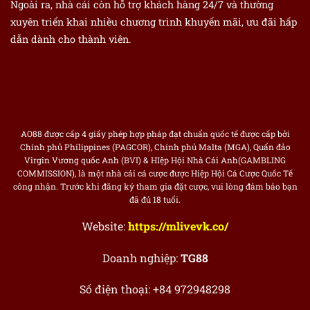
Ngoài ra, nhà cái còn hỗ trợ khách hàng 24/7 và thường
xuyên triển khai nhiều chương trình khuyến mãi, ưu đãi hấp
dẫn dành cho thành viên.
AO88 được cấp 4 giấy phép hợp pháp đạt chuẩn quốc tế được cấp bởi
Chính phủ Philippines (PAGCOR), Chính phủ Malta (MGA), Quẩn đảo
Virgin Vương quốc Anh (BVI) & HIệp Hội Nhà Cái Anh(GAMBLING
COMMISSION), là một nhà cái cá cược được Hiệp Hội Cá Cược Quốc Tế
công nhận. Trước khi đăng ký tham gia đặt cược, vui lòng đảm bảo bạn
đã đủ 18 tuổi.
Website:
https://mlivevk.co/
Doanh nghiệp:
TG88
Số điện thoại: +84
972948298