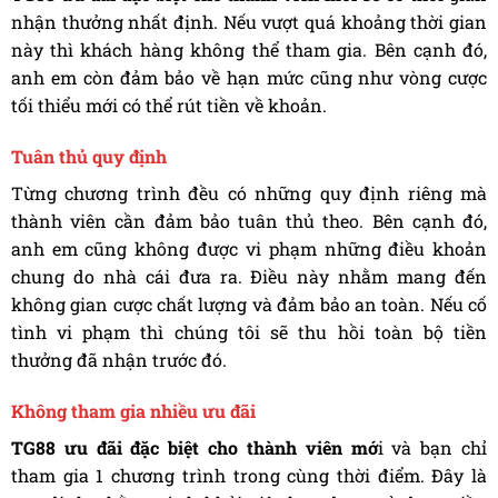
nhận thưởng nhất định. Nếu vượt quá khoảng thời gian
này thì khách hàng không thể tham gia. Bên cạnh đó,
anh em còn đảm bảo về hạn mức cũng như vòng cược
tối thiểu mới có thể rút tiền về khoản.
Tuân thủ quy định
Từng chương trình đều có những quy định riêng mà
thành viên cần đảm bảo tuân thủ theo. Bên cạnh đó,
anh em cũng không được vi phạm những điều khoản
chung do nhà cái đưa ra. Điều này nhằm mang đến
không gian cược chất lượng và đảm bảo an toàn. Nếu cố
tình vi phạm thì chúng tôi sẽ thu hồi toàn bộ tiền
thưởng đã nhận trước đó.
Không tham gia nhiều ưu đãi
TG88 ưu đãi đặc biệt cho thành viên mớ
i và bạn chỉ
tham gia 1 chương trình trong cùng thời điểm. Đây là