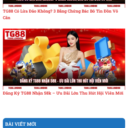
TG88 Có Lừa Đảo Không? 3 Bằng Chứng Bác Bỏ Tin Đồn Vô
Căn
Đăng Ký TG88 Nhận 58k – Ưu Đãi Lớn Thu Hút Hội Viên Mới
BÀI VIẾT MỚI