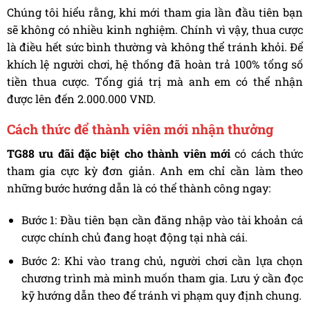
Chúng tôi hiểu rằng, khi mới tham gia lần đầu tiên bạn
sẽ không có nhiều kinh nghiệm. Chính vì vậy, thua cược
là điều hết sức bình thường và không thể tránh khỏi. Để
khích lệ người chơi, hệ thống đã hoàn trả 100% tổng số
tiền thua cược. Tổng giá trị mà anh em có thể nhận
được lên đến 2.000.000 VND.
Cách thức để thành viên mới nhận thưởng
TG88 ưu đãi đặc biệt cho thành viên mới
có cách thức
tham gia cực kỳ đơn giản. Anh em chỉ cần làm theo
những bước hướng dẫn là có thể thành công ngay:
Bước 1: Đầu tiên bạn cần đăng nhập vào tài khoản cá
cược chính chủ đang hoạt động tại nhà cái.
Bước 2: Khi vào trang chủ, người chơi cần lựa chọn
chương trình mà mình muốn tham gia. Lưu ý cần đọc
kỹ hướng dẫn theo để tránh vi phạm quy định chung.