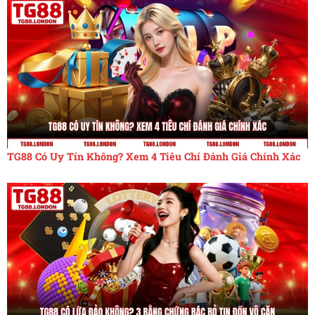
TG88 Có Uy Tín Không? Xem 4 Tiêu Chí Đánh Giá Chính Xác